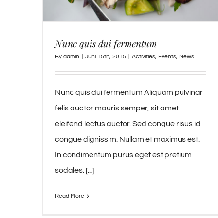
Nunc quis dui fermentum
By
admin
|
Juni 15th, 2015
|
Activities
,
Events
,
News
Nunc quis dui fermentum Aliquam pulvinar
felis auctor mauris semper, sit amet
eleifend lectus auctor. Sed congue risus id
congue dignissim. Nullam et maximus est.
In condimentum purus eget est pretium
sodales. [...]
Read More